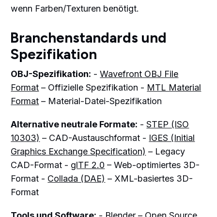
wenn Farben/Texturen benötigt.
Branchenstandards und
Spezifikation
OBJ-Spezifikation:
-
Wavefront OBJ File
Format
– Offizielle Spezifikation -
MTL Material
Format
– Material-Datei-Spezifikation
Alternative neutrale Formate:
-
STEP (ISO
10303)
– CAD-Austauschformat -
IGES (Initial
Graphics Exchange Specification)
– Legacy
CAD-Format -
glTF 2.0
– Web-optimiertes 3D-
Format -
Collada (DAE)
– XML-basiertes 3D-
Format
Tools und Software:
-
Blender
– Open Source