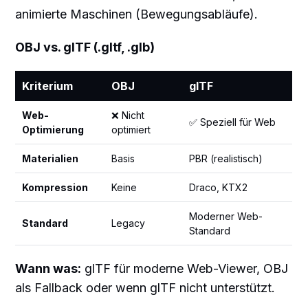
animierte Maschinen (Bewegungsabläufe).
OBJ vs. glTF (.gltf, .glb)
Kriterium
OBJ
glTF
Web-
❌ Nicht
✅ Speziell für Web
Optimierung
optimiert
Materialien
Basis
PBR (realistisch)
Kompression
Keine
Draco, KTX2
Moderner Web-
Standard
Legacy
Standard
Wann was:
glTF für moderne Web-Viewer, OBJ
als Fallback oder wenn glTF nicht unterstützt.